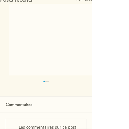
Commentaires
Les commentaires sur ce post
Stage Juillet 26: Chants et
SESSIONS