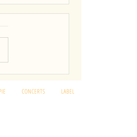
ces portes ouvertes 2019
IE
CONCERTS
LABEL