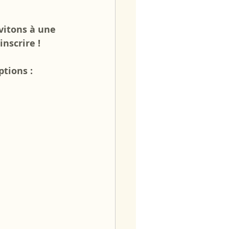
vitons à une 
nscrire ! 
tions : 