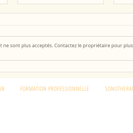
 ne sont plus acceptés. Contactez le propriétaire pour plus
Séan
Inscriptions rentrée 2019-20 le
14 septembre
UR
FORMATION PROFESSIONNELLE
SONOTHERAP