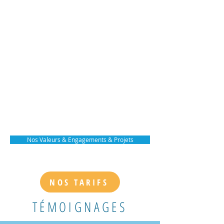
ACCOMPAGNEMENT VOCAL
DES ENTREPRISES
CHANTS ET RYTHMES DU
BRÉSIL
Nos Valeurs & Engagements & Projets
NOS TARIFS
TÉMOIGNAGES