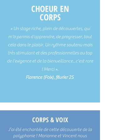
CHOEUR EN
CORPS
« Un stage riche, plein de découvertes, qui
m'a permis d'apprendre, de progresser, tout
cela dans le plaisir. Un rythme soutenu mais
très stimulant et des professionnelles au top
de l'exigence et de la bienveillance...c'est rare
! Merci ».
Florence (Foix), février 25
CORPS & VOIX
J’ai été enchantée de cette découverte de la
polyphonie ! Marianne et Vincent nous