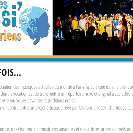
OIS...
ociation des musiques actuelles du monde à Paris, spécialisée dans la pratique
t dont la vocation est de transmettre un répertoire riche et original à ses adh
 entre musiques savantes et traditions orales.
la rencontre entre un projet artistique rêvé par Marianne Feder, chanteuse et 
onné, des chanteurs et musiciens amateurs et des artistes professionnels pui