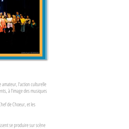
 amateur, l'action culturelle
érents, à l’image des musiques
Chef de Choeur, et les
ssent se produire sur scène