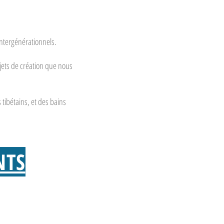
 intergénérationnels.
jets de création que nous
tibétains, et des bains
NTS