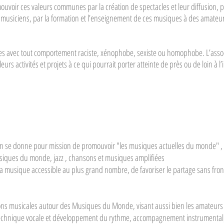
mouvoir ces valeurs communes par la création de spectacles et leur diffusion,
s musiciens, par la formation et l’enseignement de ces musiques à des amate
es avec tout comportement raciste, xénophobe, sexiste ou homophobe. L’asso
eurs activités et projets à ce qui pourrait porter atteinte de près ou de loin à 
on se donne pour mission de promouvoir "les musiques actuelles du monde" , 
siques du monde, jazz , chansons et musiques amplifiées
la musique accessible au plus grand nombre, de favoriser le partage sans front
s musicales autour des Musiques du Monde, visant aussi bien les amateurs q
, technique vocale et développement du rythme, accompagnement instrumental, a