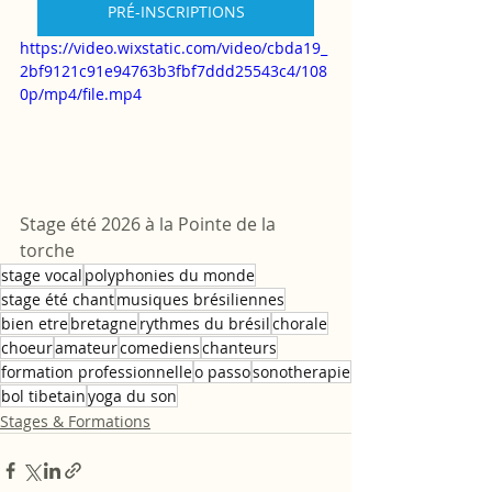
PRÉ-INSCRIPTIONS
https://video.wixstatic.com/video/cbda19_
2bf9121c91e94763b3fbf7ddd25543c4/108
0p/mp4/file.mp4
Stage été 2026 à la Pointe de la 
torche 
stage vocal
polyphonies du monde
stage été chant
musiques brésiliennes
bien etre
bretagne
rythmes du brésil
chorale
choeur
amateur
comediens
chanteurs
formation professionnelle
o passo
sonotherapie
bol tibetain
yoga du son
Stages & Formations