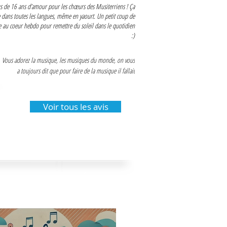
s de 16 ans d’amour pour les chœurs des Musiterriens ! Ça
 dans toutes les langues, même en yaourt. Un petit coup de
au coeur hebdo pour remettre du soleil dans le quotidien
:)
Vous adorez la musique, les musiques du monde, on vous 
a toujours dit que pour faire de la musique il fallait 
La preuve, ce magnifique chœur qui fonctionne par la 
Voir tous les avis
t bienveillance par 
Marianne Feder. Top!!
MENTS-ACTUALITÉS