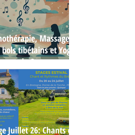
nothérapie, Massages
 bols tibétains et Yoga
du Son
ge Juillet 26: Chants et