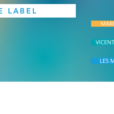
ECOUTER
E LABEL
MAR
VICEN
LES 
UR
FORMATION PROFESSIONNELLE
SONOTHERAP