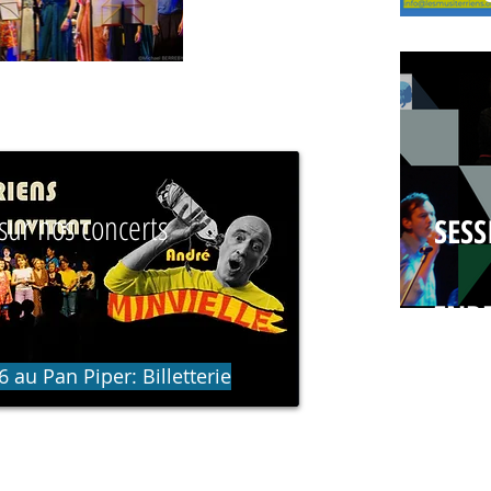
 PROCHAIN CONCERT
sur nos concerts
SESS
ENR
 au Pan Piper: Billetterie