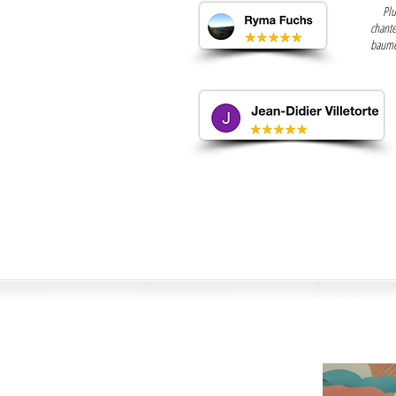
Plu
chante
baume 
main de maître avec professionnalisme e
PTIONS 2026-2027
ÉVÈNE
2026-2027 sont ouvertes, merci de
 de pré-inscription en indiquant