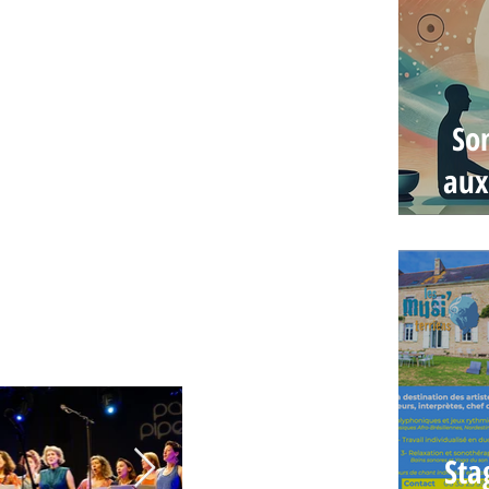
 et si vous souhaitez assister à une
portes ouvertes !
So
aux
Sta