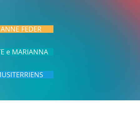
 NOS ARTISTES
IANNE FEDER
TE e MARIANNA
MUSITERRIENS
IE
CONCERTS
LABEL