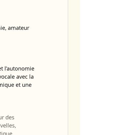
nie, amateur 
et l’autonomie 
ocale avec la 
hmique et une 
ur des 
elles, 
tique 