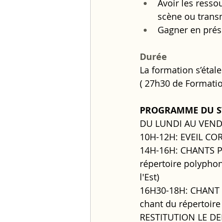
Avoir les resso
scène ou trans
Gagner en prése
Durée 
La formation s’étale
( 27h30 de Formation
PROGRAMME DU S
DU LUNDI AU VEND
10H-12H: EVEIL CORPO
14H-16H: CHANTS P
répertoire polyphon
l'Est) 
16H30-18H: CHANT 
chant du répertoire
RESTITUTION LE DE