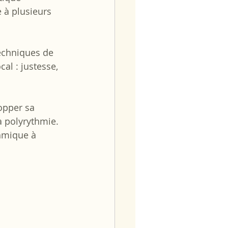
 à plusieurs 
techniques de 
al : justesse, 
opper sa 
a polyrythmie. 
hmique à 